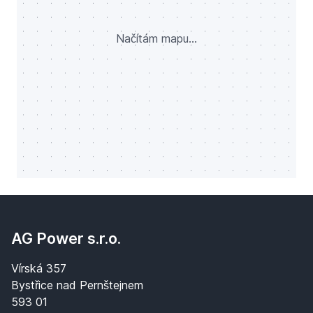
Načítám mapu...
AG Power s.r.o.
Vírská 357
Bystřice nad Pernštejnem
593 01