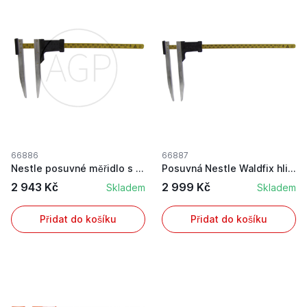
66886
66887
Nestle posuvné měřidlo s rozsahem 400 mm
Posuvná Nestle Waldfix hliníková průměrka do le...
2 943 Kč
2 999 Kč
Skladem
Skladem
Přidat do košíku
Přidat do košíku