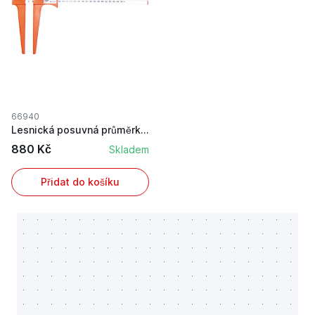
66940
Lesnická posuvná průměrka Bahco 50 cm
880 Kč
Skladem
Přidat do košíku