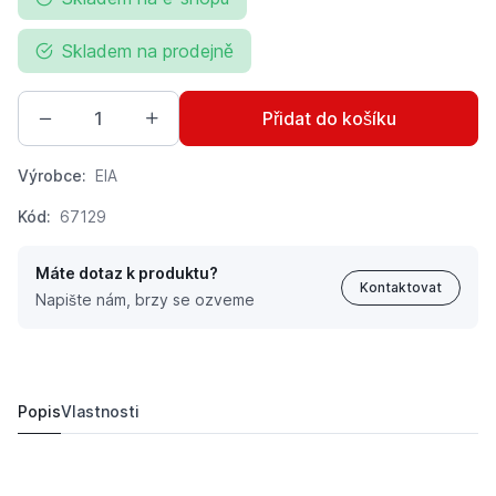
Skladem na prodejně
Přidat do košíku
Výrobce:
EIA
Kód:
67129
Máte dotaz k produktu?
Kontaktovat
Napište nám, brzy se ozveme
Bahco posuvné měřítko s rozsahem 320 mm
860 Kč
Popis
Vlastnosti