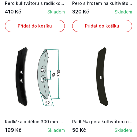
Pero kulitvátoru s radličkou o rozměru 32 x 10 ...
Pero s hrotem na kultivátor a kombinátor dvou v...
410 Kč
320 Kč
Skladem
Skladem
Přidat do košíku
Přidat do košíku
Radlička o délce 300 mm pro pero kultivátoru na...
Radlička pera kultivátoru o délce 210 mm a šířc...
199 Kč
50 Kč
Skladem
Skladem