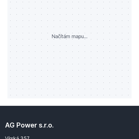
Načítám mapu...
AG Power s.r.o.
Vírská 357