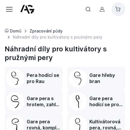
Můj účet
Domů
Zpracování půdy
Náhradní díly pro kultivátory s pružnými pery
Náhradní díly pro kultivátory s
pružnými pery
Pera hodící se
Gare hřeby
pro Rau
bran
Gare pera s
Gare pera
hrotem, zahlé
hodící se pro
provedení
Rau
Gare pera
Kultivátorová
rovná, komplet
pera, rovná,