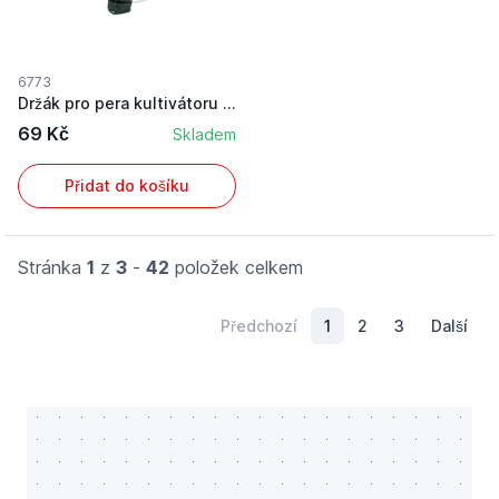
6773
Držák pro pera kultivátoru o rozměru 40 x 10 mm
69 Kč
Skladem
Přidat do košíku
Stránka
1
z
3
-
42
položek celkem
Předchozí
1
2
3
Další