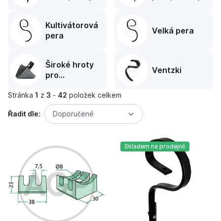
s hrotem
komplet s
hrotem
Kultivátorová
Velká pera
pera
Široké hroty
Ventzki
pro
kultivátorová
Stránka
1
z
pera
3
-
42
položek celkem
Řadit dle:
Doporučené
Skladem na prodejně