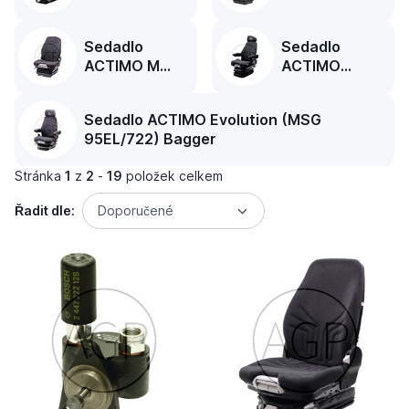
(MSG
(MSG
95A/722)
97AL/722)
Sedadlo
Sedadlo
ACTIMO M
ACTIMO
(MSG 85/722)
Evolution
(MSG
Sedadlo ACTIMO Evolution (MSG
95EL/742)
95EL/722) Bagger
Radlader
Stránka
1
z
2
-
19
položek celkem
Řadit dle:
Doporučené