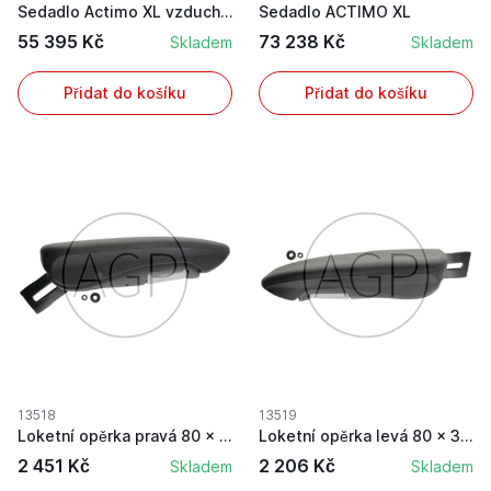
Sedadlo Actimo XL vzduchem odpružené
Sedadlo ACTIMO XL
55 395 Kč
73 238 Kč
Skladem
Skladem
Přidat do košíku
Přidat do košíku
13518
13519
Loketní opěrka pravá 80 x 380 mm pro sedačku do...
Loketní opěrka levá 80 x 380 mm pro sedačku do ...
2 451 Kč
2 206 Kč
Skladem
Skladem