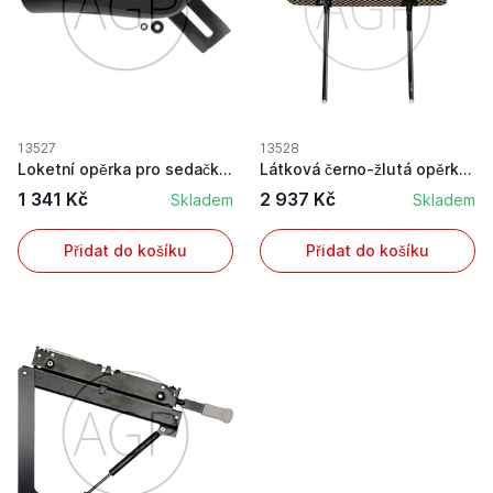
13527
13528
Loketní opěrka pro sedačky Grammer levá
Látková černo-žlutá opěrka hlavy
1 341 Kč
2 937 Kč
Skladem
Skladem
Přidat do košíku
Přidat do košíku