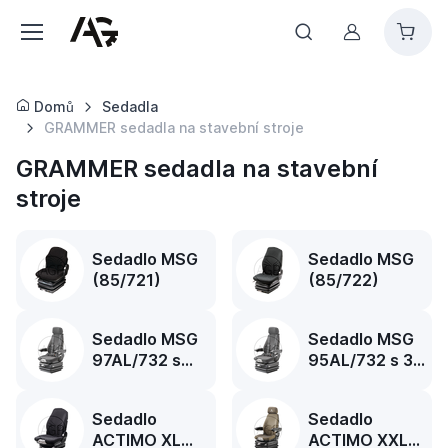
Můj účet
Domů
Sedadla
GRAMMER sedadla na stavební stroje
GRAMMER sedadla na stavební
stroje
Sedadlo MSG
Sedadlo MSG
(85/721)
(85/722)
Sedadlo MSG
Sedadlo MSG
97AL/732 s
95AL/732 s 3-
pásem k
bodovým
připoutání
připoutáním
Sedadlo
Sedadlo
ACTIMO XL
ACTIMO XXL