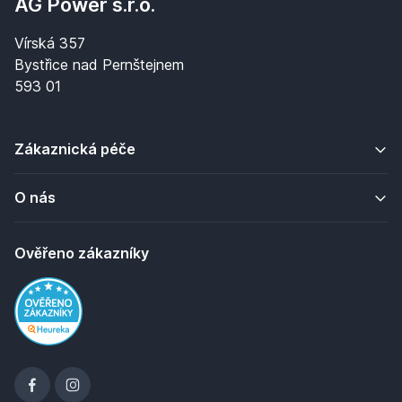
AG Power s.r.o.
Vírská 357
Bystřice nad Pernštejnem
593 01
Zákaznická péče
O nás
Ověřeno zákazníky