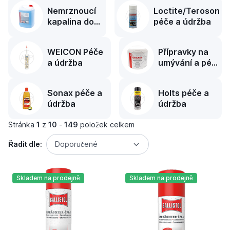
Nemrznoucí
Loctite/Teroson
kapalina do
péče a údržba
ostřikovačů
WEICON Péče
Přípravky na
a údržba
umývání a péči
o ruce
Sonax péče a
Holts péče a
údržba
údržba
Stránka
1
z
10
-
149
položek celkem
Řadit dle:
Doporučené
Skladem na prodejně
Skladem na prodejně