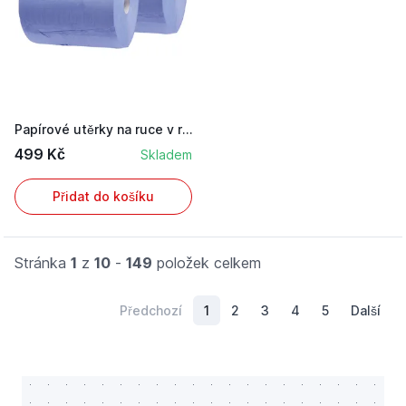
Papírové utěrky na ruce v roli 2 vrstvé o rozmě...
499 Kč
Skladem
Přidat do košíku
Stránka
1
z
10
-
149
položek celkem
Předchozí
1
2
3
4
5
Další