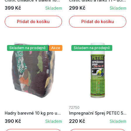
399 Kč
299 Kč
Skladem
Skladem
Přidat do košíku
Přidat do košíku
Skladem na prodejně
Akce
Skladem na prodejně
72750
Hadry barevné 10 kg pro utření špíny a špinavýc...
Impregnační Sprej PETEC 500ml pro dlouhodobou o...
390 Kč
220 Kč
Skladem
Skladem