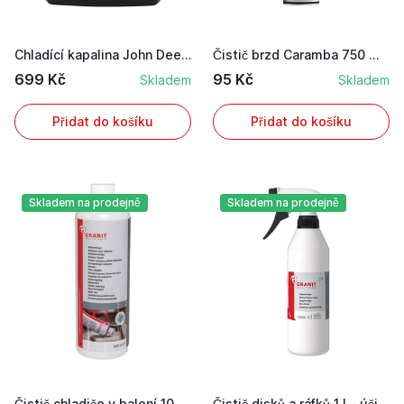
Chladící kapalina John Deere COOL-GARD™ II do c...
Čistič brzd Caramba 750 ml bez acetonu, rychles...
699 Kč
95 Kč
Skladem
Skladem
Přidat do košíku
Přidat do košíku
Skladem na prodejně
Skladem na prodejně
Čistič chladiče v balení 1000 ml pro čištění ch...
Čistič disků a ráfků 1 l – účinný přípravek na ...