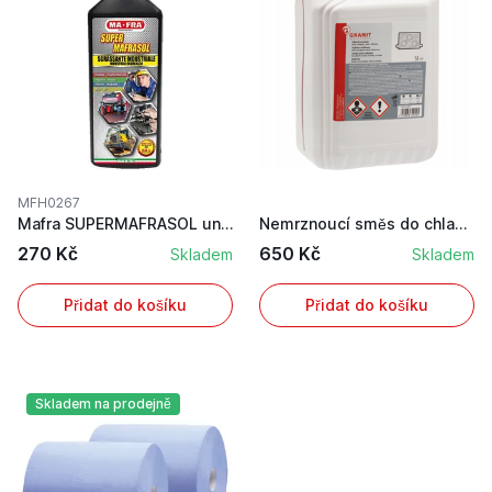
MFH0267
Mafra SUPERMAFRASOL univerzální čistič superkon...
Nemrznoucí směs do chladičů koncentrát v obsah ...
270 Kč
650 Kč
Skladem
Skladem
Přidat do košíku
Přidat do košíku
Skladem na prodejně