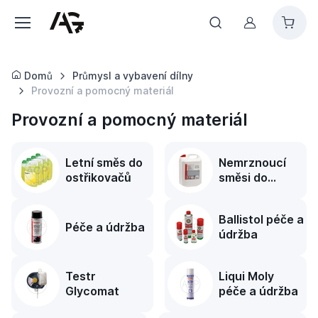
Můj účet
Domů
Průmysl a vybavení dílny
Provozní a pomocný materiál
Provozní a pomocný materiál
Letní směs do
Nemrznoucí
ostřikovačů
směsi do
chladiče
Ballistol péče a
Péče a údržba
údržba
Testr
Liqui Moly
Glycomat
péče a údržba