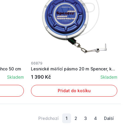
66879
ahco 50 cm
Lesnické měřící pásmo 20 m Spencer, kovové pásm...
1 390 Kč
Skladem
Skladem
Přidat do košíku
Předchozí
1
2
3
4
Další