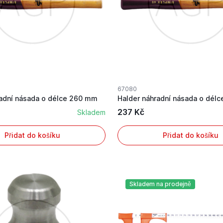
67080
radní násada o délce 260 mm
Halder náhradní násada o dél
237 Kč
Skladem
Přidat do košíku
Přidat do košíku
Skladem na prodejně