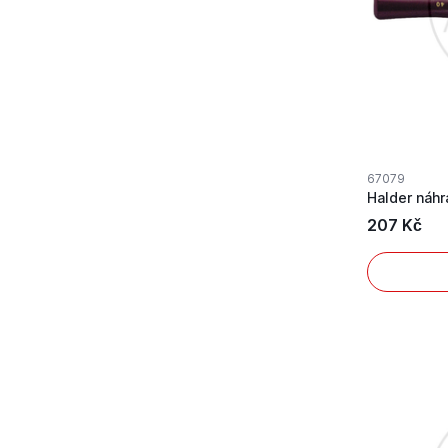
67079
Halder náh
207 Kč