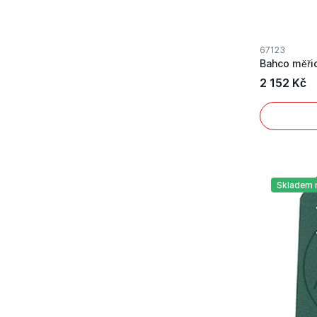
67123
Bahco měři
2 152 Kč
Skladem 