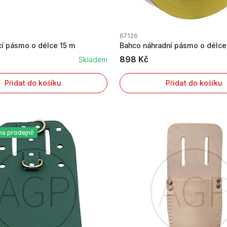
67126
cí pásmo o délce 15 m
Bahco náhradní pásmo o délce
898 Kč
Skladem
Přidat do košíku
Přidat do košíku
na prodejně