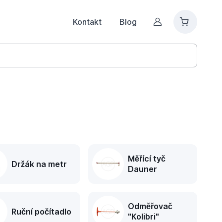
Kontakt
Blog
Můj účet
Měřící tyč
Držák na metr
Dauner
Odměřovač
Ruční počítadlo
"Kolibri"