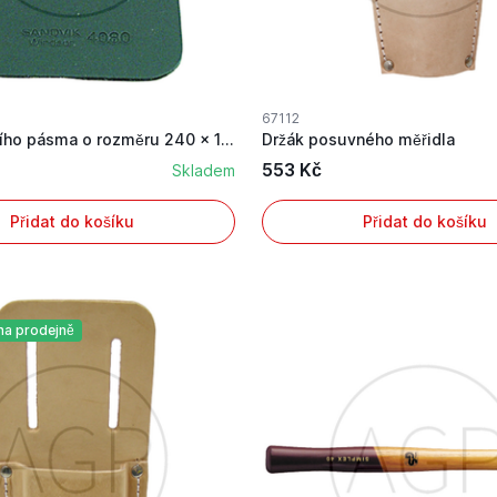
67112
Držák měřícího pásma o rozměru 240 x 120 mm
Držák posuvného měřidla
553 Kč
Skladem
Přidat do košíku
Přidat do košíku
na prodejně