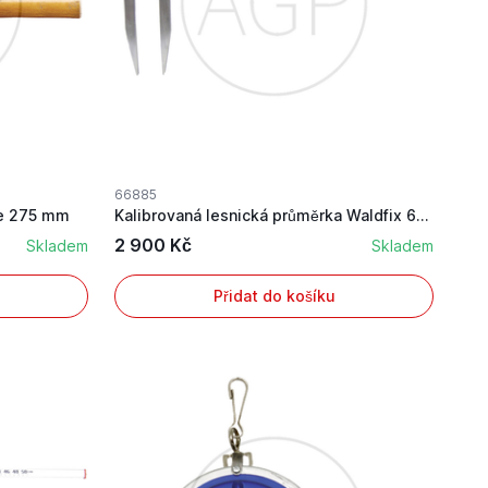
66885
ce 275 mm
Kalibrovaná lesnická průměrka Waldfix 60 cm
2 900 Kč
Skladem
Skladem
Přidat do košíku