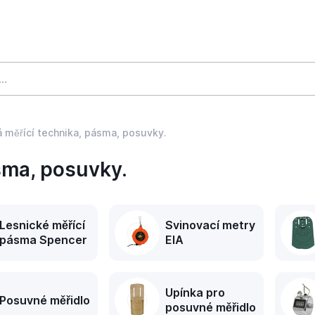
 měřící technika, pásma, posuvky.
sma, posuvky.
Lesnické měřící
Svinovací metry
pásma Spencer
EIA
Upínka pro
Posuvné měřidlo
posuvné měřidlo