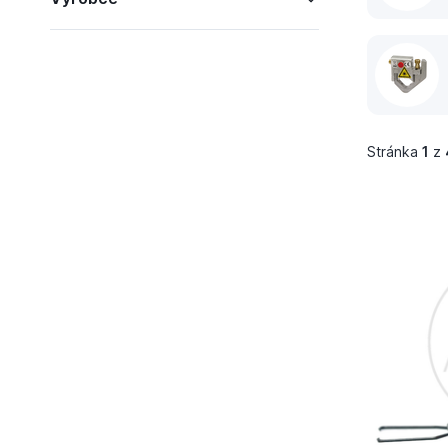
Stránka
1
z