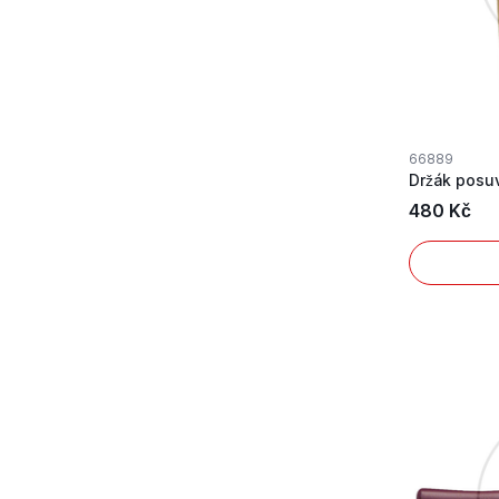
66889
Držák posu
480 Kč