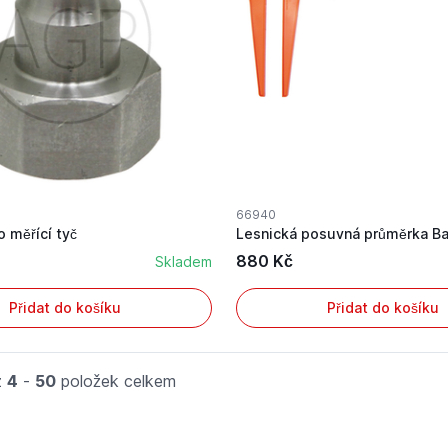
66940
o měřící tyč
Lesnická posuvná průměrka B
880 Kč
Skladem
Přidat do košíku
Přidat do košíku
z
4
-
50
položek celkem