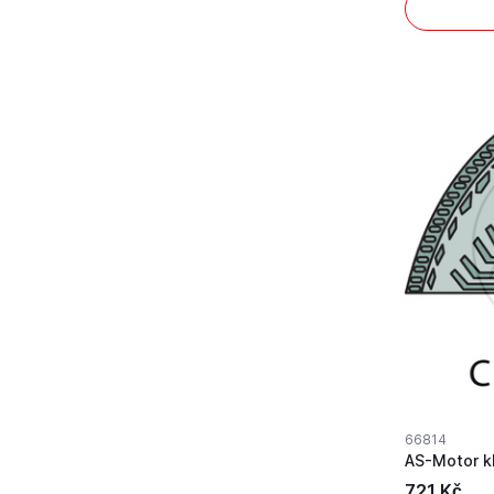
66814
721 Kč