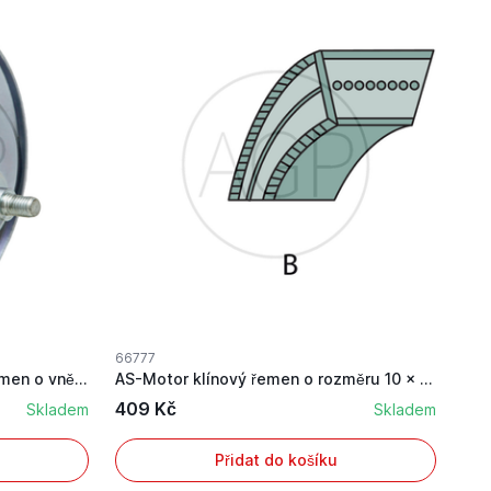
66777
AL-KO řemenice pro klínový řemen o vnějším prům...
AS-Motor klínový řemen o rozměru 10 x 775 mm
409 Kč
Skladem
Skladem
Přidat do košíku