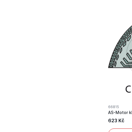
66815
623 Kč