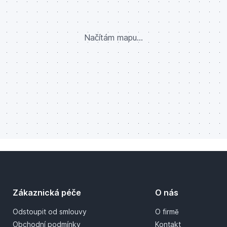
Načítám mapu...
Zákaznická péče
O nás
Odstoupit od smlouvy
O firmě
Obchodní podmínky
Kontakt