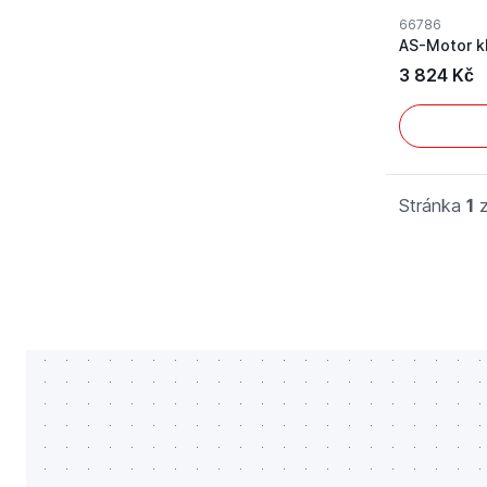
66786
AS-Motor k
3 824 Kč
Stránka
1