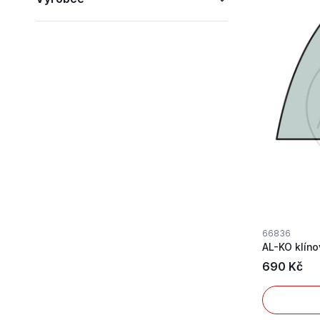
66836
690 Kč