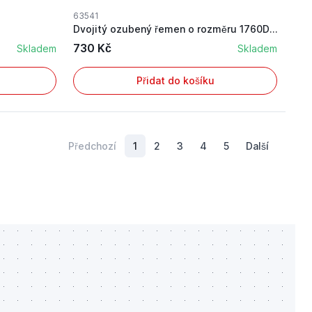
63541
Dvojitý ozubený řemen o rozměru 1760DS8M25 pro ...
730 Kč
Skladem
Skladem
Přidat do košíku
Předchozí
1
2
3
4
5
Další