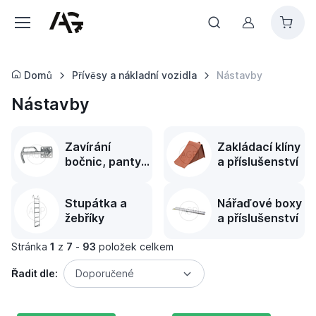
Můj účet
Domů
Přívěsy a nákladní vozidla
Nástavby
Nástavby
Zavírání
Zakládací klíny
bočnic, panty
a příslušenství
a příslušenství
Stupátka a
Nářaďové boxy
žebříky
a příslušenství
Stránka
1
z
7
-
93
položek celkem
Řadit dle:
Doporučené