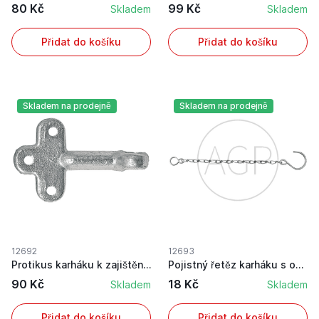
80 Kč
99 Kč
Skladem
Skladem
Přidat do košíku
Přidat do košíku
Skladem na prodejně
Skladem na prodejně
12692
12693
Protikus karháku k zajištění o velikosti 2 v zi...
Pojistný řetěz karháku s okem délka 250 mm prům...
90 Kč
18 Kč
Skladem
Skladem
Přidat do košíku
Přidat do košíku