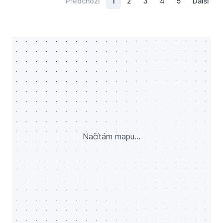
Předchozí
1
2
3
4
5
Další
Načítám mapu...