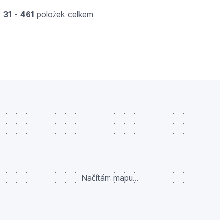
z
31
-
461
položek celkem
Načítám mapu...