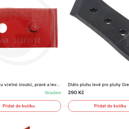
Chránič plazu včetně šroubů, pravé a levé prove...
290 Kč
Skladem
Přidat do košíku
Přidat do košíku