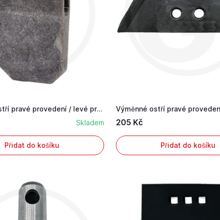
Výměnné ostří pravé provedení / levé provedení
205 Kč
Skladem
Přidat do košíku
Přidat do košíku