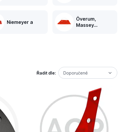
Överum,
Niemeyer a
Massey
Ferguson
Řadit dle:
Doporučené