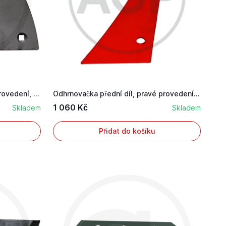
Odhrnovačka přední díl, levé provedení, vhodná...
Odhrnovačka přední díl, pravé provedení, včetn...
1 060 Kč
Skladem
Skladem
Přidat do košíku