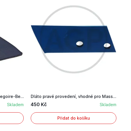
Dláto pluhu pravé pro pluhy Gregoire-Besson
Dláto pravé provedení, vhodné pro Massey Ferguson
450 Kč
Skladem
Skladem
Přidat do košíku