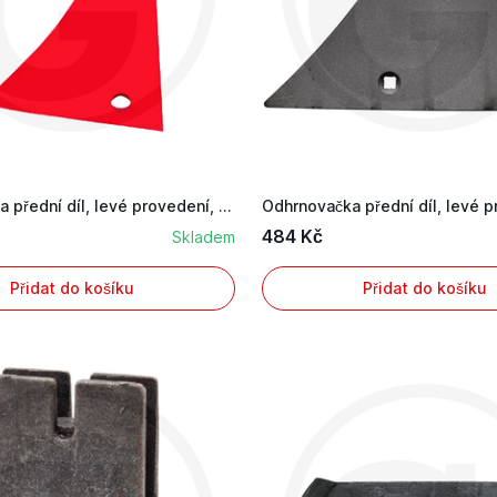
Odhrnovačka přední díl, levé provedení, včetně...
484 Kč
Skladem
Přidat do košíku
Přidat do košíku