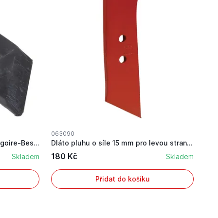
063090
Dláto pluhu levé pro pluhy Gregoire-Besson
Dláto pluhu o síle 15 mm pro levou stranu na pl...
180 Kč
Skladem
Skladem
Přidat do košíku