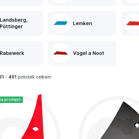
Landsberg,
Lemken
Pöttinger
Rabewerk
Vogel a Noot
31
-
461
položek celkem
na prodejně