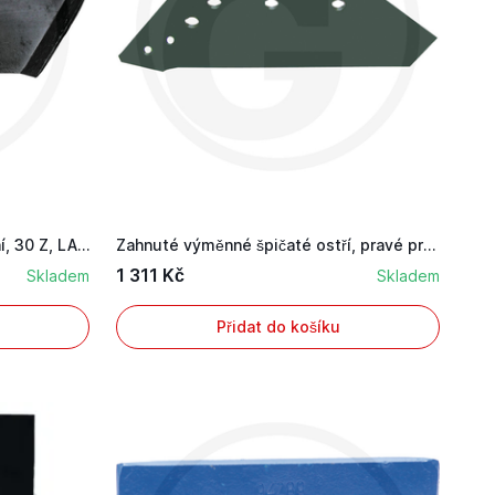
Výměnné ostří pravé provedení, 30 Z, LA = 40, ...
Zahnuté výměnné špičaté ostří, pravé provedení...
1 311 Kč
Skladem
Skladem
Přidat do košíku