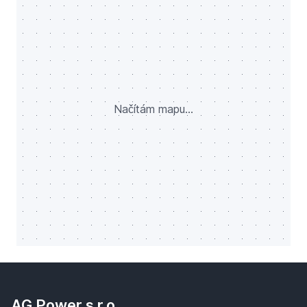
Načítám mapu...
AG Power s.r.o.