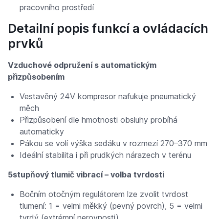
pracovního prostředí
Detailní popis funkcí a ovládacích
prvků
Vzduchové odpružení s automatickým
přizpůsobením
Vestavěný 24V kompresor nafukuje pneumatický
měch
Přizpůsobení dle hmotnosti obsluhy probíhá
automaticky
Pákou se volí výška sedáku v rozmezí 270–370 mm
Ideální stabilita i při prudkých nárazech v terénu
5stupňový tlumič vibrací – volba tvrdosti
Bočním otočným regulátorem lze zvolit tvrdost
tlumení: 1 = velmi měkký (pevný povrch), 5 = velmi
tvrdý (extrémní nerovnosti)