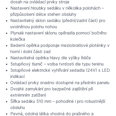
dosah na ovládací prvky stroje
Nastavení hloubky sedáku v několika polohách –
přizpůsobení délce stehen obsluhy
Nastavitelný sklon sedáku (přední/zadní část) pro
uvolněnou polohu nohou
Plynulé nastavení sklonu opěradla pomocí bočního
kolečka
Bederní opěrka podporuje meziobratlové ploténky v
horní i dolní části zad
Nastavitelná opěrka hlavy dle výšky řidiče
5stupňový tlumič – volba tvrdosti dle typu terénu
3stupňové elektrické vyhřívání sedadla (24V) s LED
indikací
Ovládací prvky snadno dostupné na předním panelu
Dvojité zamykání pro bezpečné zajištění při
extrémním zatížení
Šířka sedáku 510 mm – pohodlné i pro robustnější
obsluhu
Pevná, odolná látka vhodná do prašného a