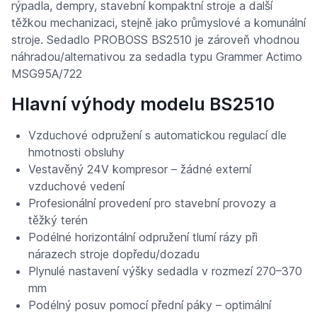
rýpadla, dempry, stavební kompaktní stroje a další
těžkou mechanizaci, stejně jako průmyslové a komunální
stroje. Sedadlo PROBOSS BS2510 je zároveň vhodnou
náhradou/alternativou za sedadla typu Grammer Actimo
MSG95A/722
Hlavní výhody modelu BS2510
Vzduchové odpružení s automatickou regulací dle
hmotnosti obsluhy
Vestavěný 24V kompresor – žádné externí
vzduchové vedení
Profesionální provedení pro stavební provozy a
těžký terén
Podélné horizontální odpružení tlumí rázy při
nárazech stroje dopředu/dozadu
Plynulé nastavení výšky sedadla v rozmezí 270–370
mm
Podélný posuv pomocí přední páky – optimální