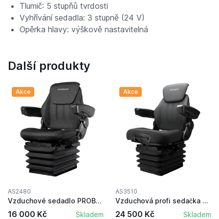
Tlumič: 5 stupňů tvrdosti
Vyhřívání sedadla: 3 stupně (24 V)
Opěrka hlavy: výškově nastavitelná
Další produkty
Akce
Akce
AS2480
AS3510
Vzduchové sedadlo PROBOSS s loketními opěrky a ...
Vzduchová profi sedačka PROBOSS s nastavitelným...
16 000 Kč
24 500 Kč
Skladem
Skladem