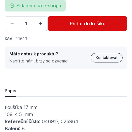
Skladem na e-shopu
Přidat do košíku
Kód:
11613
Máte dotaz k produktu?
Kontaktovat
Napište nám, brzy se ozveme
Sada brzdových destiček v balení 8 ks
950 Kč
Popis
tloušťka 17 mm
109 x 51 mm
Refereční číslo
: 046917, 025964
Balení
: 8