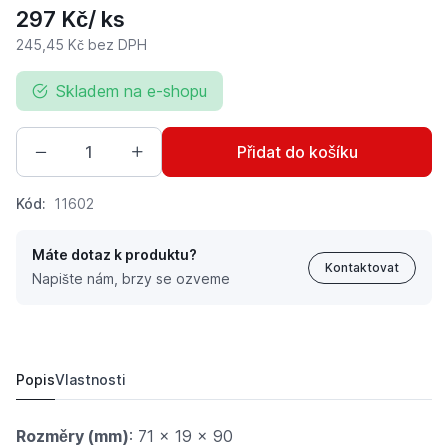
297 Kč
/ ks
245,45 Kč
bez DPH
Skladem na e-shopu
Přidat do košíku
Kód:
11602
Máte dotaz k produktu?
Kontaktovat
Napište nám, brzy se ozveme
Sada 2 ks brzdových destiček pro nožní brzdu vhodná 
297 Kč
Popis
Vlastnosti
Rozměry (mm)
: 71 x 19 x 90