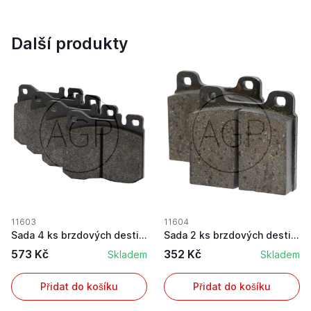
Další produkty
11603
11604
Sada 4 ks brzdových destiček pro nožní brzdu vh...
Sada 2 ks brzdových destiček pro nožní brzdu vh...
573 Kč
352 Kč
Skladem
Skladem
Přidat do košíku
Přidat do košíku