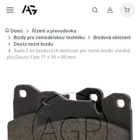
Můj účet
Domů
Řízení a převodovka
Brzdy pro zemědělskou techniku
Brzdová obložení
Deutz nožní brzdu
Sada 2 ks brzdových destiček pro nožní brzdu vhodná
pro Deutz-Fahr 71 x 19 x 90 mm