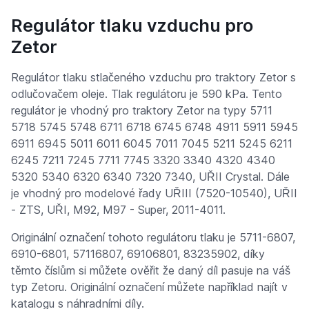
Regulátor tlaku vzduchu pro
Zetor
Regulátor tlaku stlačeného vzduchu pro traktory Zetor s
odlučovačem oleje. Tlak regulátoru je 590 kPa. Tento
regulátor je vhodný pro traktory Zetor na typy 5711
5718 5745 5748 6711 6718 6745 6748 4911 5911 5945
6911 6945 5011 6011 6045 7011 7045 5211 5245 6211
6245 7211 7245 7711 7745 3320 3340 4320 4340
5320 5340 6320 6340 7320 7340, UŘII Crystal. Dále
je vhodný pro modelové řady UŘIII (7520-10540), UŘII
- ZTS, UŘI, M92, M97 - Super, 2011-4011.
Originální označení tohoto regulátoru tlaku je 5711-6807,
6910-6801, 57116807, 69106801, 83235902, díky
těmto číslům si můžete ověřit že daný díl pasuje na váš
typ Zetoru. Originální označení můžete například najít v
katalogu s náhradními díly.