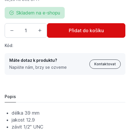
Skladem na e-shopu
Přidat do košíku
Kód:
Máte dotaz k produktu?
Kontaktovat
Napište nám, brzy se ozveme
Pluhový šroub o délce 39 mm s jakostí 12.9 včetně ma
39 Kč
Popis
délka 39 mm
jakost 12.9
závit 1/2" UNC