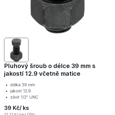
Pluhový šroub o délce 39 mm s
jakostí 12.9 včetně matice
délka 39 mm
jakost 12.9
závit 1/2" UNC
39 Kč
/ ks
32,23 Kč
bez DPH