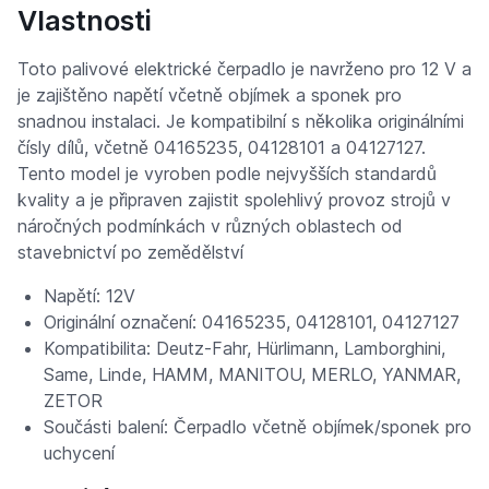
Vlastnosti
Toto palivové elektrické čerpadlo je navrženo pro 12 V a
je zajištěno napětí včetně objímek a sponek pro
snadnou instalaci. Je kompatibilní s několika originálními
čísly dílů, včetně 04165235, 04128101 a 04127127.
Tento model je vyroben podle nejvyšších standardů
kvality a je připraven zajistit spolehlivý provoz strojů v
náročných podmínkách v různých oblastech od
stavebnictví po zemědělství
Napětí: 12V
Originální označení: 04165235, 04128101, 04127127
Kompatibilita: Deutz-Fahr, Hürlimann, Lamborghini,
Same, Linde, HAMM, MANITOU, MERLO, YANMAR,
ZETOR
Součásti balení: Čerpadlo včetně objímek/sponek pro
uchycení