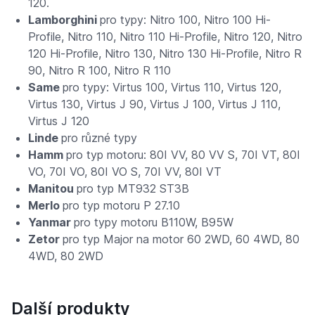
120.
Lamborghini
pro typy: Nitro 100, Nitro 100 Hi-
Profile, Nitro 110, Nitro 110 Hi-Profile, Nitro 120, Nitro
120 Hi-Profile, Nitro 130, Nitro 130 Hi-Profile, Nitro R
90, Nitro R 100, Nitro R 110
Same
pro typy: Virtus 100, Virtus 110, Virtus 120,
Virtus 130, Virtus J 90, Virtus J 100, Virtus J 110,
Virtus J 120
Linde
pro různé typy
Hamm
pro typ motoru: 80I VV, 80 VV S, 70I VT, 80I
VO, 70I VO, 80I VO S, 70I VV, 80I VT
Manitou
pro typ MT932 ST3B
Merlo
pro typ motoru P 27.10
Yanmar
pro typy motoru B110W, B95W
Zetor
pro typ Major na motor 60 2WD, 60 4WD, 80
4WD, 80 2WD
Další produkty