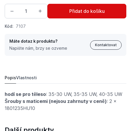
Přidat do košíku
Kód:
7107
Máte dotaz k produktu?
Kontaktovat
Napište nám, brzy se ozveme
Ostří pravé provedení pro Landsberg
987 Kč
Popis
Vlastnosti
hodí se pro těleso
: 35-30 UW, 35-35 UW, 40-35 UW
Šrouby s maticemi (nejsou zahrnuty v ceně)
: 2 x
1801235HU10
Další produkty