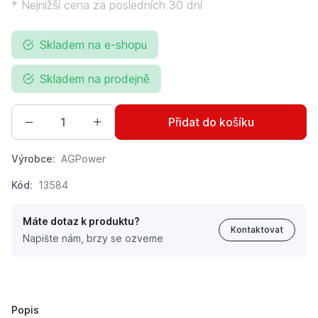
* Nejnižší cena za posledních 30 dní
Skladem na e-shopu
Skladem na prodejně
Přidat do košíku
Výrobce:
AGPower
Kód:
13584
Máte dotaz k produktu?
Kontaktovat
Napište nám, brzy se ozveme
Neodpružené sedadlo s pojezdy k posuvu a montáži na 
1 299 Kč
1 390 Kč
Popis