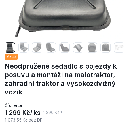
Akce
Neodpružené sedadlo s pojezdy k
posuvu a montáži na malotraktor,
zahradní traktor a vysokozdvižný
vozík
1 299 Kč
/ ks
1 390 Kč
*
1 073,55 Kč
bez DPH