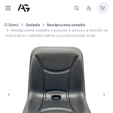
Můj účet
Domů
Sedadla
Neodpružená sedadla
Neodpružené sedadlo s pojezdy k posuvu a montáži na
malotraktor, zahradní traktor a vysokozdvižný vozík