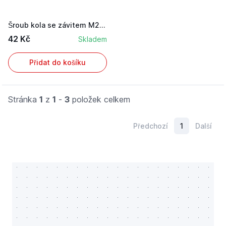
Šroub kola se závitem M20 x 1,5
42 Kč
Skladem
Přidat do košíku
Stránka
1
z
1
-
3
položek celkem
Předchozí
1
Další