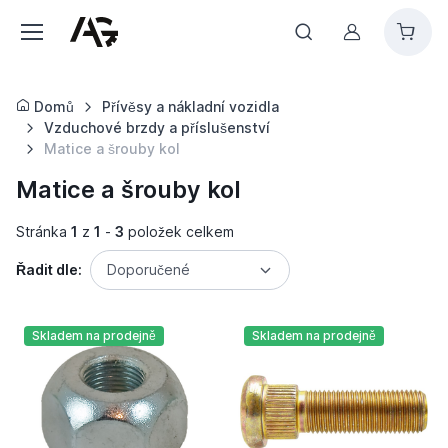
Můj účet
Domů
Přívěsy a nákladní vozidla
Vzduchové brzdy a příslušenství
Matice a šrouby kol
Matice a šrouby kol
Stránka
1
z
1
-
3
položek celkem
Řadit dle:
Doporučené
Skladem na prodejně
Skladem na prodejně