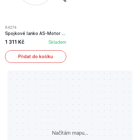
64274
Spojkové lanko AS-Motor s délkou pouzdra 1310 m...
1 311 Kč
Skladem
Přidat do košíku
Načítám mapu...