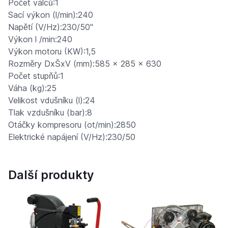
Počet válců:1
Sací výkon (l/min):240
Napětí (V/Hz):230/50"
Výkon l /min:240
Výkon motoru (KW):1,5
Rozměry DxŠxV (mm):585 x 285 x 630
Počet stupňů:1
Váha (kg):25
Velikost vdušníku (l):24
Tlak vzdušníku (bar):8
Otáčky kompresoru (ot/min):2850
Elektrické napájení (V/Hz):230/50
Další produkty