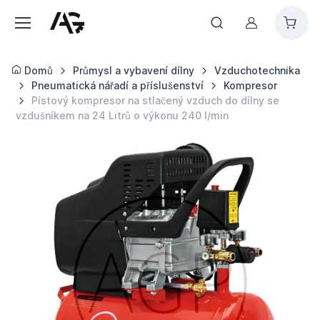
Můj účet
Domů
Průmysl a vybavení dílny
Vzduchotechnika
Pneumatická nářadí a příslušenství
Kompresor
Pístový kompresor na stlačený vzduch do dílny se
vzdušníkem na 24 Litrů o výkonu 240 l/min