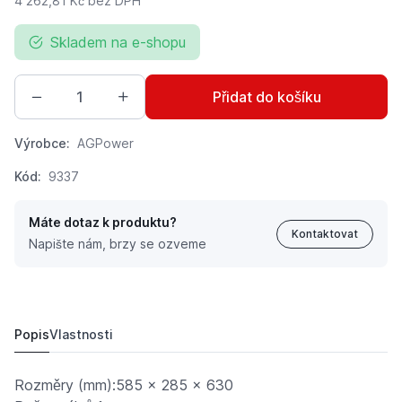
4 262,81 Kč
bez DPH
Skladem na e-shopu
Přidat do košíku
Výrobce:
AGPower
Kód:
9337
Máte dotaz k produktu?
Kontaktovat
Napište nám, brzy se ozveme
Pístový kompresor na stlačený vzduch do dílny se vzd
5 158 Kč
Popis
Vlastnosti
Rozměry (mm):585 x 285 x 630