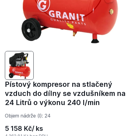
Pístový kompresor na stlačený
vzduch do dílny se vzdušníkem na
24 Litrů o výkonu 240 l/min
Objem nádrže (l)
:
24
5 158 Kč
/ ks