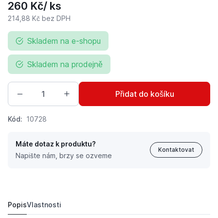
260 Kč
/ ks
214,88 Kč
bez DPH
Skladem na e-shopu
Skladem na prodejně
Přidat do košíku
Kód:
10728
Máte dotaz k produktu?
Kontaktovat
Napište nám, brzy se ozveme
Koule K50 s kolíkem o průměru kolíku 22 mm k připojení
260 Kč
Popis
Vlastnosti