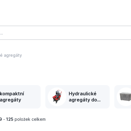
ké agregáty
kompaktní
Hydraulické
agregáty
agregáty do
dílny
9
-
125
položek celkem