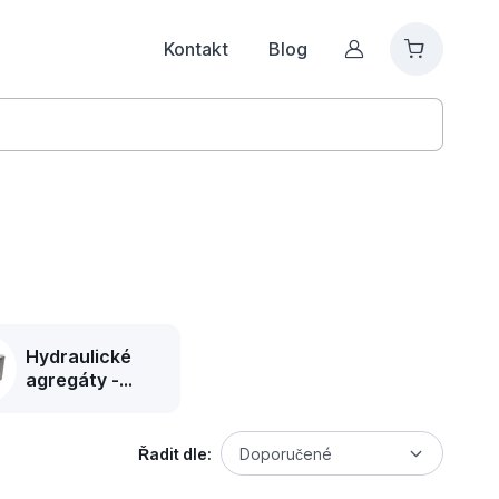
Kontakt
Blog
Můj účet
Hydraulické
agregáty -
vlastní montáž
Řadit dle:
Doporučené