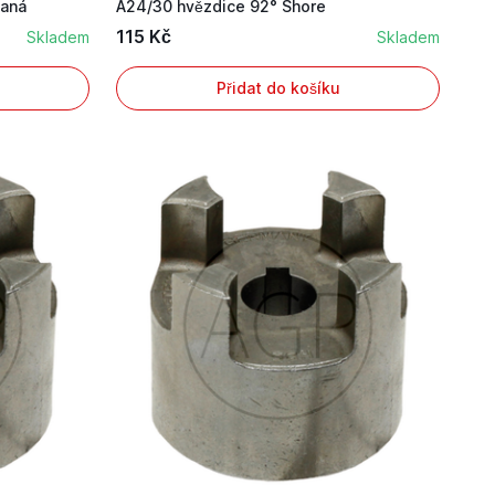
taná
A24/30 hvězdice 92° Shore
115 Kč
Skladem
Skladem
Přidat do košíku