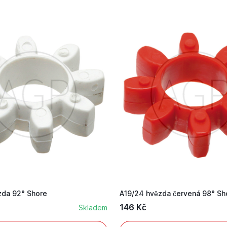
zda 92° Shore
A19/24 hvězda červená 98° Sh
146 Kč
Skladem