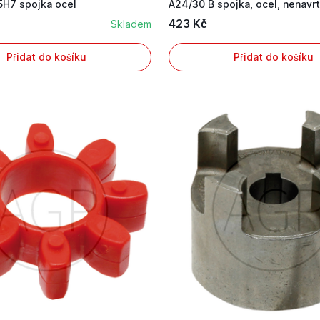
5H7 spojka ocel
A24/30 B spojka, ocel, nenavr
423 Kč
Skladem
Přidat do košíku
Přidat do košíku