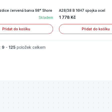
zdice červená barva 98° Shore
A28/38 B 16H7 spojka ocel
1 778 Kč
Skladem
Přidat do košíku
Přidat do košíku
z
9
-
125
položek celkem