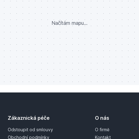
Načítám mapu...
Zákaznická péče
O nás
Odstoupit od smlouvy
O firmě
Obchodní podmínky
Kontakt