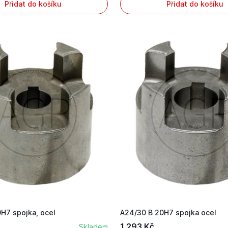
Přidat do košíku
Přidat do košíku
H7 spojka, ocel
A24/30 B 20H7 spojka ocel
1 293 Kč
Skladem