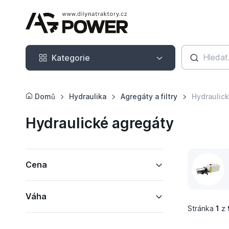
Kategorie
Kategorie
Domů
Hydraulika
Agregáty a filtry
Hydraulic
Hydraulické agregáty
Cena
Váha
Stránka
1
z