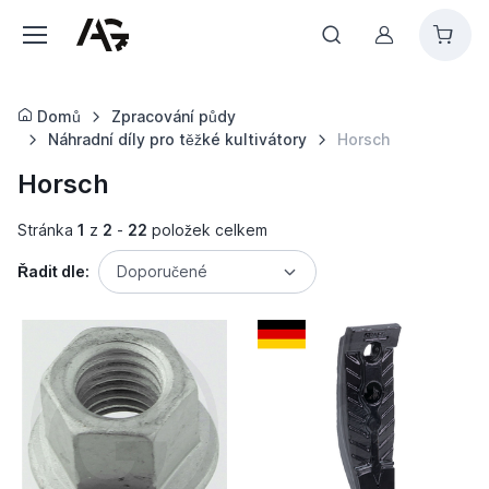
Můj účet
Domů
Zpracování půdy
Náhradní díly pro těžké kultivátory
Horsch
Horsch
Stránka
1
z
2
-
22
položek celkem
Řadit dle:
Doporučené