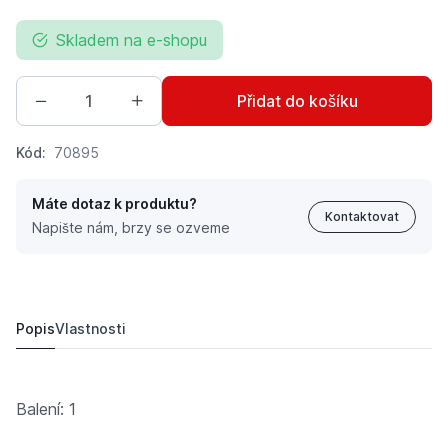
Skladem na e-shopu
Přidat do košíku
Kód:
70895
Máte dotaz k produktu?
Kontaktovat
Napište nám, brzy se ozveme
Bosch/Rexroth dvojité čerpadlo pro Case IH s výkonem 1
18 392 Kč
Popis
Vlastnosti
Balení: 1