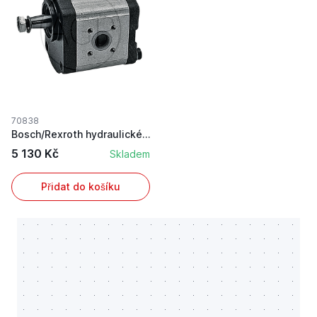
70838
Bosch/Rexroth hydraulické čerpadlo pro John Dee...
5 130 Kč
Skladem
Přidat do košíku