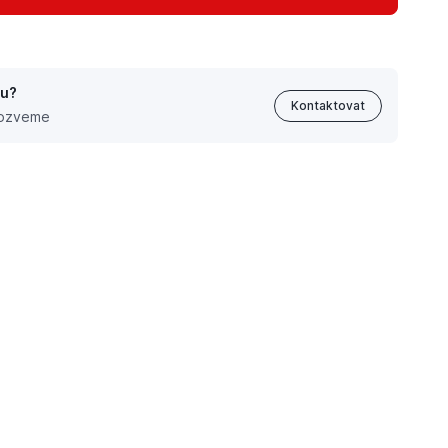
tu?
Kontaktovat
 ozveme