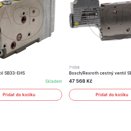
71058
til SB33-EHS
47 568 Kč
Skladem
Přidat do košíku
Přidat do košíku