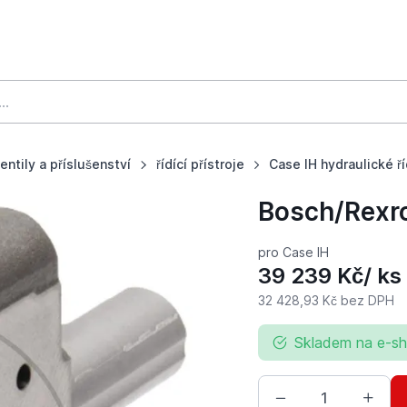
ventily a příslušenství
řídící přístroje
Case IH hydraulické ří
Bosch/Rexro
pro Case IH
39 239 Kč
/ ks
32 428,93 Kč
bez DPH
Skladem na e-s