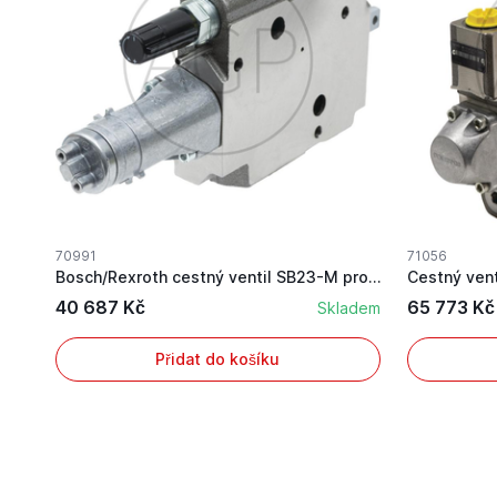
70991
71056
Bosch/Rexroth cestný ventil SB23-M pro Case IH
Cestný ven
40 687 Kč
65 773 Kč
Skladem
Přidat do košíku