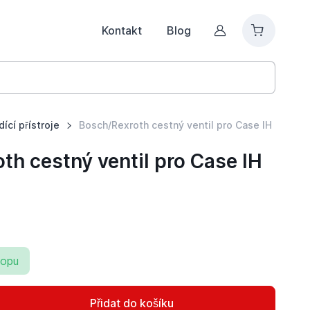
Kontakt
Blog
Můj účet
dící přístroje
Bosch/Rexroth cestný ventil pro Case IH
th cestný ventil pro Case IH
hopu
Přidat do košíku