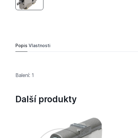
39 239 Kč
Bosch/Rexroth cestný ventil pro Case IH
Objednat
Popis
Vlastnosti
Balení: 1
Další produkty