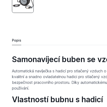
2 699 Kč
Automaticky samonavíjecí buben se vzduchovou
Objednat
Popis
Samonavíjecí buben se vz
Automatická navíječka s hadicí pro stlačený vzduch o 
kvalitní a snadno ovladatelnou hadici pro stlačený vz
bezpečnost pracovního prostoru. Díky automatickému 
používání.
Vlastností bubnu s hadicí