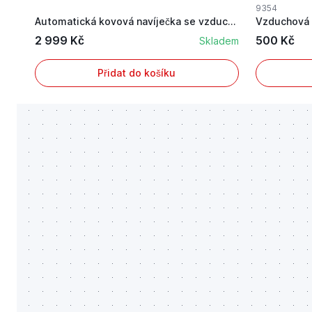
9354
Automatická kovová navíječka se vzduchovou hadi...
2 999 Kč
500 Kč
Skladem
Přidat do košíku