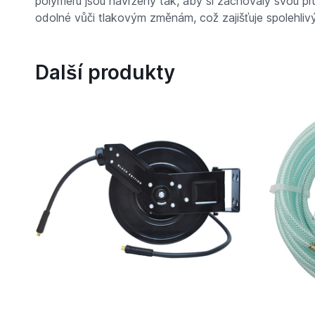
polymeru jsou navrženy tak, aby si zachovaly svou pru
odolné vůči tlakovým změnám, což zajišťuje spolehlivý
Další produkty