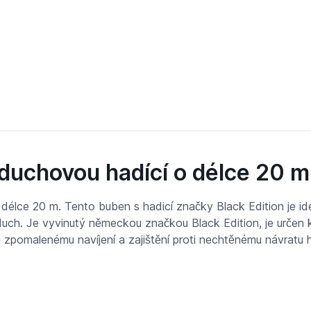
 hadící o délce 20 m
duchovou hadící o délce 20 m
délce 20 m. Tento buben s hadicí značky Black Edition je ideá
duch. Je vyvinutý německou značkou Black Edition, je určen k
zpomalenému navíjení a zajištění proti nechtěnému návratu 