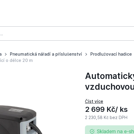
a
Pneumatická nářadí a příslušenství
Prodlužovací hadice
cí o délce 20 m
Automatick
vzduchovou 
2 699 Kč
/ ks
2 230,58 Kč
bez DPH
Skladem na e-s