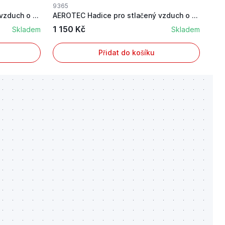
9365
AEROTEC Hadice pro stlačený vzduch o délce 10 m
AEROTEC Hadice pro stlačený vzduch o délce 20 m
1 150 Kč
Skladem
Skladem
Přidat do košíku