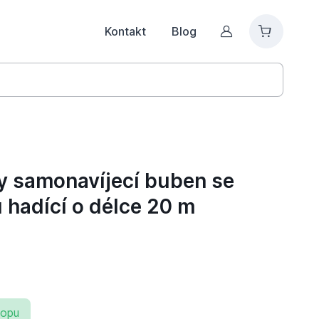
Kontakt
Blog
Můj účet
y samonavíjecí buben se
hadící o délce 20 m
hopu