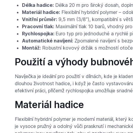
Délka hadice:
Délka 20 m pro široký dosah, doplně
Materiál hadice:
Flexibilní hybridní polymer – odol
Vnitřní průměr:
9,5 mm (3/8”), kompatibilní s větš
Pracovní tlak:
Maximální tlak 10 barů, vhodný pro 
Rychlospojka:
Euro typ pro jednoduché a rychlé př
Automatické navíjení:
Zpomalené navíjení s bezpe
Montáž:
Robustní kovový držák s možností otočen
Použití a výhody bubnové
Navíječka je ideální pro použití v dílnách, kde je klad
dlouhou životnost hadice, i když je často vystavová
efektivní práci, přičemž rychlospojka umožňuje snadné 
Materiál hadice
Flexibilní hybridní polymer je moderní materiál, který 
je vysoce pružný a odolný vůči prasknutí i mechanické