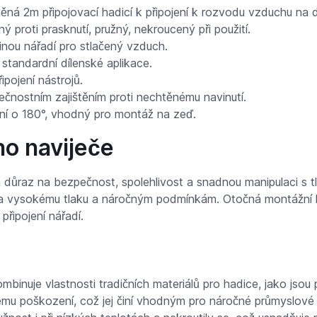
ná 2m připojovací hadicí k připojení k rozvodu vzduchu na d
ný proti prasknutí, pružný, nekroucený při použití.
inou nářadí pro stlačený vzduch.
standardní dílenské aplikace.
ipojení nástrojů.
čnostním zajištěním proti nechtěnému navinutí.
í o 180°, vhodný pro montáž na zeď.
ho naviječe
en důraz na bezpečnost, spolehlivost a snadnou manipulaci s tl
na vysokému tlaku a náročným podmínkám. Otočná montážní ko
připojení nářadí.
kombinuje vlastnosti tradičních materiálů pro hadice, jako jsou
mu poškození, což jej činí vhodným pro náročné průmyslové a 