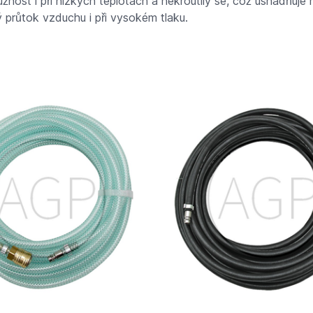
žnost i při nízkých teplotách a nekroutily se, což usnadňuje 
 průtok vzduchu i při vysokém tlaku.