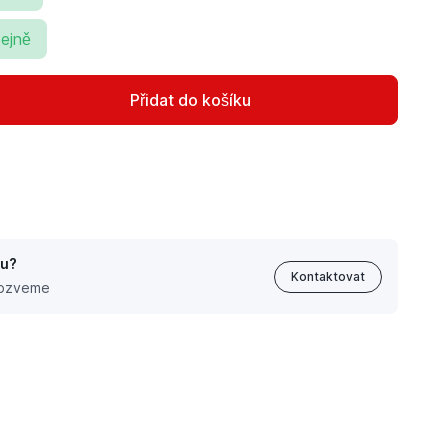
ejně
Přidat do košíku
tu?
Kontaktovat
 ozveme