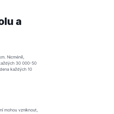
olu a
 km. Nicméně,
u každých 30 000-50
vedena každých 10
pení mohou vzniknout,