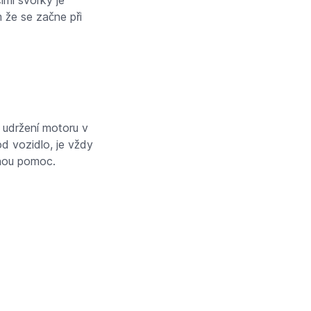
ími svorky je
m že se začne při
 udržení motoru v
od vozidlo, je vždy
rnou pomoc.