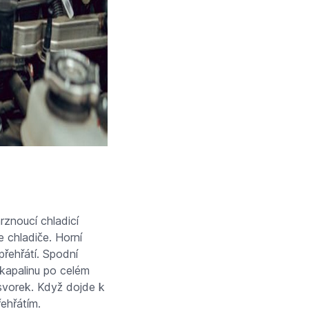
znoucí chladicí
e chladiče. Horní
přehřátí. Spodní
 kapalinu po celém
svorek. Když dojde k
řehřátím.