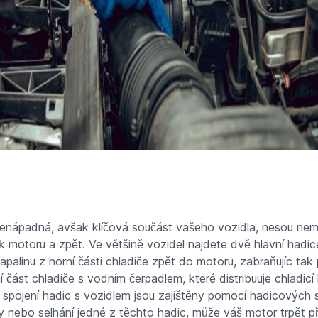
nenápadná, avšak klíčová součást vašeho vozidla, nesou nemr
k motoru a zpět. Ve většině vozidel najdete dvě hlavní hadic
apalinu z horní části chladiče zpět do motoru, zabraňujíc tak 
í část chladiče s vodním čerpadlem, které distribuuje chladicí
 spojení hadic s vozidlem jsou zajištěny pomocí hadicových 
ny nebo selhání jedné z těchto hadic, může váš motor trpět p