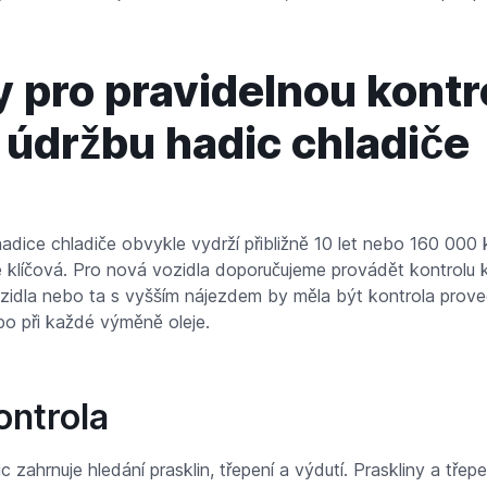
 pro pravidelnou kontr
údržbu hadic chladiče
hadice chladiče obvykle vydrží přibližně 10 let nebo 160 000
je klíčová. Pro nová vozidla doporučujeme provádět kontrol
ozidla nebo ta s vyšším nájezdem by měla být kontrola pro
o při každé výměně oleje.
ontrola
ic zahrnuje hledání prasklin, třepení a výdutí. Praskliny a tře