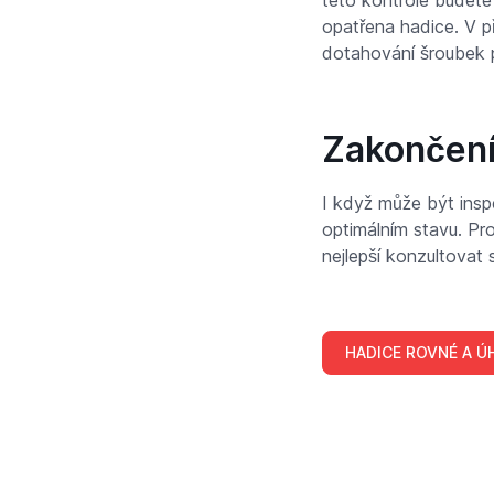
této kontrole budete
opatřena hadice. V př
dotahování šroubek 
Zakončen
I když může být insp
optimálním stavu. Pro
nejlepší konzultova
HADICE ROVNÉ A Ú