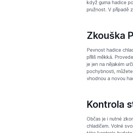
když guma hadice po
pružnost. V případě z
Zkouška P
Pevnost hadice chlad
příliš měkká. Provede
je jen na nějakém ur
pochybnosti, můžete
vhodnou a novou had
Kontrola 
Občas je i nutné zko
chladičem. Volné svor