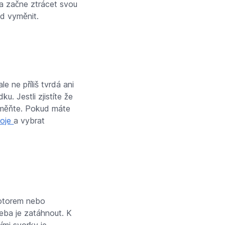
a začne ztrácet svou
ed vyměnit.
 ne příliš tvrdá ani
u. Jestli zjistíte že
vyměňte. Pokud máte
roje
a vybrat
motorem nebo
řeba je zatáhnout. K