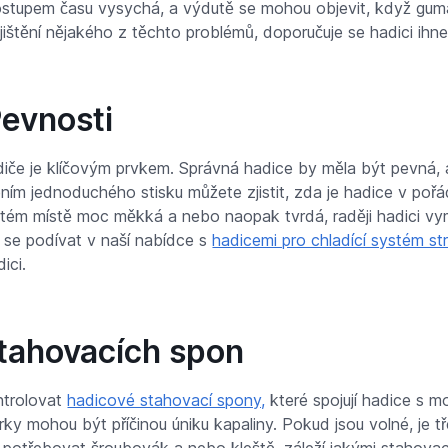
stupem času vysychá, a výdutě se mohou objevit, když gum
jištění nějakého z těchto problémů, doporučuje se hadici ihn
evnosti
iče je klíčovým prvkem. Správná hadice by měla být pevná, ale
ním jednoduchého stisku můžete zjistit, zda je hadice v pořádk
čitém místě moc měkká a nebo naopak tvrdá, raději hadici 
 se podívat v naší nabídce s
hadicemi pro chladící systém st
ici.
stahovacích spon
ntrolovat
hadicové stahovací spony,
které spojují hadice s 
ky mohou být příčinou úniku kapaliny. Pokud jsou volné, je t