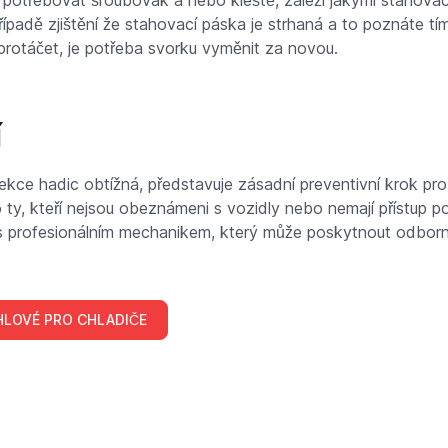
 potřebovat šroubovák a nebo kleště, záleží jakými stahovac
ípadě zjištění že stahovací páska je strhaná a to poznáte tí
protáčet, je potřeba svorku vyměnit za novou.
í
ekce hadic obtížná, představuje zásadní preventivní krok pro
 ty, kteří nejsou obeznámeni s vozidly nebo nemají přístup p
t s profesionálním mechanikem, který může poskytnout odbo
HLOVÉ PRO CHLADIČE